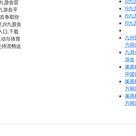
J9
J9九游会官
J9
9九游会平
J9
!去争取你
J9
.J9九游会
入口,下载
九州
互动与体育
方网
支持流畅运
九游
游会
美高梅
中国
美高梅
方网
美高梅
方网