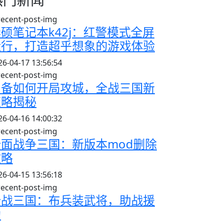
热门新闻
硕笔记本k42j：红警模式全屏
运行，打造超乎想象的游戏体验
26-04-17 13:56:54
刘备如何开局攻城，全战三国新
策略揭秘
26-04-16 14:00:32
全面战争三国：新版本mod删除
攻略
26-04-15 13:56:18
全战三国：布兵装武将，助战援
助