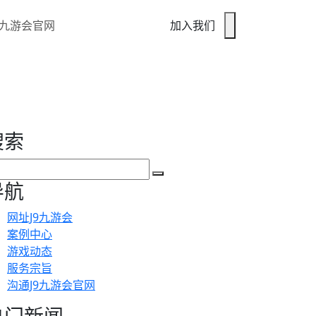
9九游会官网
加入我们
搜索
导航
网址J9九游会
案例中心
游戏动态
服务宗旨
沟通J9九游会官网