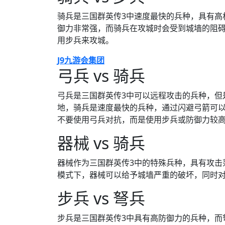
骑兵是三国群英传3中速度最快的兵种，具有高
御力非常强，而骑兵在攻城时会受到城墙的阻
用步兵来攻城。
J9九游会集团
弓兵 vs 骑兵
弓兵是三国群英传3中可以远程攻击的兵种，但
地，骑兵是速度最快的兵种，通过闪避弓箭可
不要使用弓兵对抗，而是使用步兵或防御力较
器械 vs 骑兵
器械作为三国群英传3中的特殊兵种，具有攻击
模式下，器械可以给予城墙严重的破坏，同时
步兵 vs 弩兵
步兵是三国群英传3中具有高防御力的兵种，而