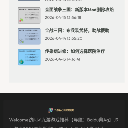
全面战争三国：新版本mod删除攻略
2026-04-15 13:56:18
全战三国：布兵装武将，助战援助
2026-04-14 13:55:20
传染病进修：如何选择医院治疗
2026-04-13 14:16:41
Welcome访问✔九游游戏推荐【导航：baidu典ag】J9