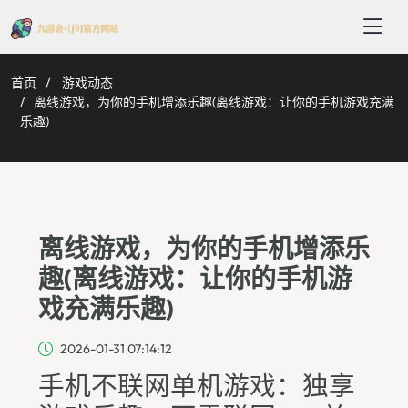
首页
游戏动态
离线游戏，为你的手机增添乐趣(离线游戏：让你的手机游戏充满
乐趣)
离线游戏，为你的手机增添乐
趣(离线游戏：让你的手机游
戏充满乐趣)
2026-01-31 07:14:12
手机不联网单机游戏：独享