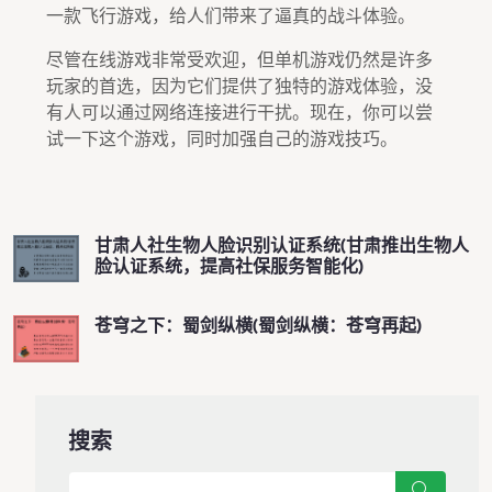
一款飞行游戏，给人们带来了逼真的战斗体验。
尽管在线游戏非常受欢迎，但单机游戏仍然是许多
玩家的首选，因为它们提供了独特的游戏体验，没
有人可以通过网络连接进行干扰。现在，你可以尝
试一下这个游戏，同时加强自己的游戏技巧。
甘肃人社生物人脸识别认证系统(甘肃推出生物人
脸认证系统，提高社保服务智能化)
苍穹之下：蜀剑纵横(蜀剑纵横：苍穹再起)
搜索