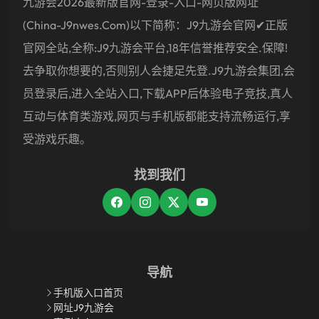
九游会2026最新版官网-登录-入口-网页版网址
(china-J9nwes.com)以下简称：J9九游会官网✔正版
官网全站,全称:J9九游会平台,18年信誉推荐安全.保障!
去争取你想要的,否则别人会捷足先登.J9九游会集团,会
员登录后,进入全站入口,下载APP后体验电子竞技,真人
互动与体育类游戏,网页与手机版都能支持流畅运行,享
受游戏乐趣。
找到我们
导航
手机版入口首页
网址J9九游会